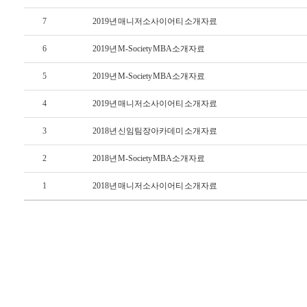
센
7
2019년 매니저소사이어티 소개자료
터
6
2019년 M-Society MBA 소개자료
5
2019년 M-Society MBA 소개자료
4
2019년 매니저소사이어티 소개자료
공
지
3
2018년 신임팀장아카데미 소개자료
사
항
2
2018년 M-Society MBA 소개자료
FAQ
1
2018년 매니저소사이어티 소개자료
교
육
문
의
학
습
환