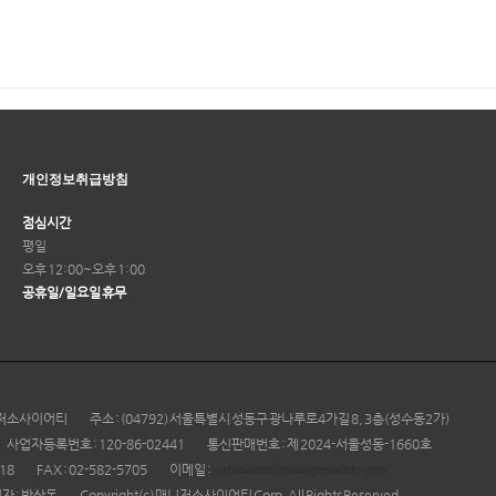
개인정보취급방침
점심시간
평일
오후 12:00~오후 1:00
공휴일/일요일 휴무
매니저소사이어티
주소 : (04792) 서울특별시 성동구 광나루로4가길 8, 3층(성수동2가)
사업자등록번호 : 120-86-02441
통신판매번호 : 제 2024-서울성동-1660호
118
FAX : 02-582-5705
이메일 :
webmaster@managersociety.com
 : 박상돈
Copyright(c) 매니저소사이어티 Corp. All Rights Reserved.