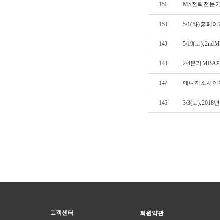
151
MS전략전문가
150
5/1(화) 홈
149
5/19(토), 2
148
2/4분기 MBA
147
매니저소사이어
146
3/3(토), 2
고객센터
회원약관