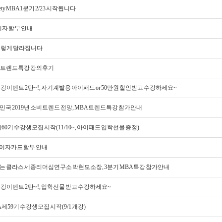
iety MBA 1분기 2/23 시작됩니다
무이자 할부 안내
A 이렇게 달라집니다
MBA트렌드특강 강의후기
 수강이벤트 2탄~!, 자기계발용 아이패드 or 50만원 할인받고 수강하세요~
 대한민국 2019년 소비트렌드 전망, MBA 트렌드특강 참가안내
 제60기 수강생모집 시작(11/10~, 아이패드 입학선물 증정)
 무이자카드 할부 안내
차이나는 클라스 세종리더십연구소 박현모소장, 3분기 MBA특강 참가안내
 수강이벤트 2탄~!, 입학선물 받고 수강하세요~
MBA 제59기 수강생모집 시작(9/1 개강)