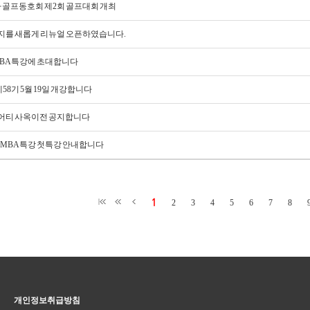
 골프동호회 제2회 골프대회 개최
페이지를 새롭게 리뉴얼 오픈하였습니다.
nd MBA특강에 초대합니다
 제58기 5월 19일 개강합니다
티 사옥이전 공지합니다
018년 MBA특강 첫특강 안내합니다
1
2
3
4
5
6
7
8
개인정보취급방침