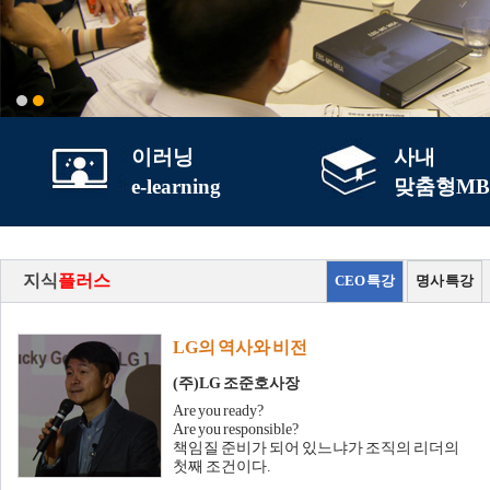
이러닝
사내
e-learning
맞춤형MB
지식
플러스
CEO 특강
명사 특강
LG의 역사와 비전
(주)LG 조준호사장
Are you ready?
Are you responsible?
책임질 준비가 되어 있느냐가 조직의 리더의
첫째 조건이다.