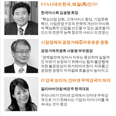
FTA시대의 한국, 왜 말(馬)인가?
한국마사회 김광원 회장
"핵심산업 강화, 고객서비스 향상, 기업문화
혁신, 사업운영구조의 전략적 개선이 마사회
의 핵심화두 산업을 선도할 수 있는 글로벌 마
인드와 전문적 능력 창조적 서비스 도전정신
이 가장 중요하다. 강 사 : 한국마사회 김광원
회장 "
시장경제와 공정거래②자유로운 경쟁
을 위한 공정위의 노력
공정거래위원회 서동원 부위원장
"경제발전에 있어서 자유는 중요하며 실질적
인 자유가 보장되기 위해서는 힘의 불균형에
의한 불공정성이 제거되어야 한다.자유롭고
공정한 경쟁이 지켜질때 효율성이 높아지고,
모두가 결과에 승복하는 안정적이고 지속적
인 발전이 가능 강 사 : 공정거래위원회 서동원
IT강국 코리아, 인터넷 무역강국이 되자
부위원장 "
알리바바닷컴 배은주 한국대표
우리나라가 인터넷 강국에서 인터넷 무역강
국으로 가기 위해서는 기업의 아이디어를 계
속내는 것이 중요