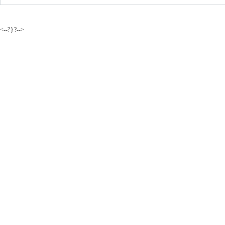
<--? } ?-->